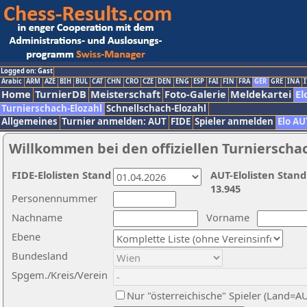
Logged on: Gast
Arabic
ARM
AZE
BIH
BUL
CAT
CHN
CRO
CZE
DEN
ENG
ESP
FAI
FIN
FRA
GER
GRE
INA
I
Home
TurnierDB
Meisterschaft
Foto-Galerie
Meldekartei
El
Turnierschach-Elozahl
Schnellschach-Elozahl
Allgemeines
Turnier anmelden: AUT
FIDE
Spieler anmelden
Elo AU
Willkommen bei den offiziellen Turnierscha
FIDE-Elolisten Stand
AUT-Elolisten Stand
13.945
Personennummer
Nachname
Vorname
Ebene
Bundesland
Spgem./Kreis/Verein
Nur "österreichische" Spieler (Land=A