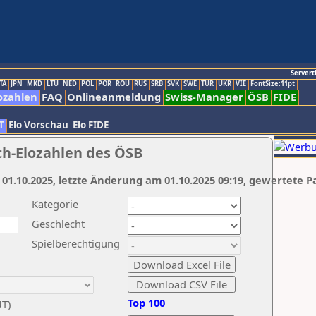
Servert
TA
JPN
MKD
LTU
NED
POL
POR
ROU
RUS
SRB
SVK
SWE
TUR
UKR
VIE
FontSize:11pt
ozahlen
FAQ
Onlineanmeldung
Swiss-Manager
ÖSB
FIDE
T
Elo Vorschau
Elo FIDE
ch-Elozahlen des ÖSB
 01.10.2025, letzte Änderung am 01.10.2025 09:19, gewertete P
Kategorie
Geschlecht
Spielberechtigung
Top 100
UT)