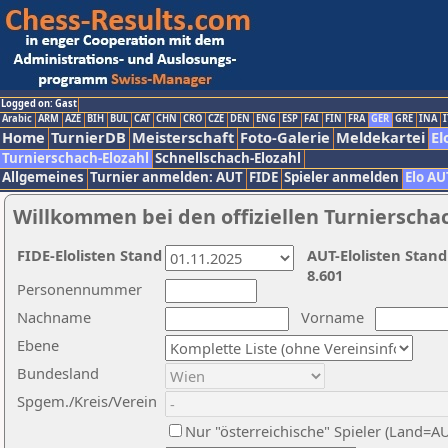
Logged on: Gast
Arabic
ARM
AZE
BIH
BUL
CAT
CHN
CRO
CZE
DEN
ENG
ESP
FAI
FIN
FRA
GER
GRE
INA
I
Home
TurnierDB
Meisterschaft
Foto-Galerie
Meldekartei
El
Turnierschach-Elozahl
Schnellschach-Elozahl
Allgemeines
Turnier anmelden: AUT
FIDE
Spieler anmelden
Elo AU
Willkommen bei den offiziellen Turnierscha
FIDE-Elolisten Stand
AUT-Elolisten Stand
8.601
Personennummer
Nachname
Vorname
Ebene
Bundesland
Spgem./Kreis/Verein
Nur "österreichische" Spieler (Land=A