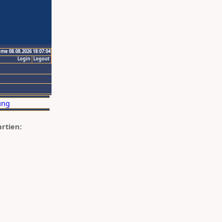
ime 08.08.2026 18:07:04
Login
Logout
artien: