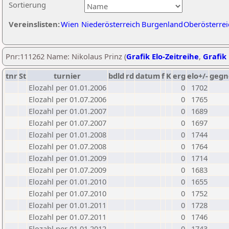
Sortierung
Vereinslisten:
Wien
Niederösterreich
Burgenland
Oberösterrei
Pnr:111262 Name: Nikolaus Prinz (
Grafik Elo-Zeitreihe
,
Grafik 
tnr
St
turnier
bdld
rd
datum
f
K
erg
elo+/-
gegn
Elozahl per 01.01.2006
0
1702
Elozahl per 01.07.2006
0
1765
Elozahl per 01.01.2007
0
1689
Elozahl per 01.07.2007
0
1697
Elozahl per 01.01.2008
0
1744
Elozahl per 01.07.2008
0
1764
Elozahl per 01.01.2009
0
1714
Elozahl per 01.07.2009
0
1683
Elozahl per 01.01.2010
0
1655
Elozahl per 01.07.2010
0
1752
Elozahl per 01.01.2011
0
1728
Elozahl per 01.07.2011
0
1746
Elozahl per 01.01.2012
0
1743