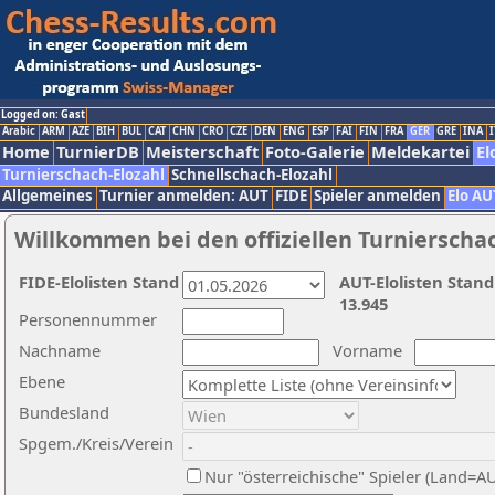
Logged on: Gast
Arabic
ARM
AZE
BIH
BUL
CAT
CHN
CRO
CZE
DEN
ENG
ESP
FAI
FIN
FRA
GER
GRE
INA
I
Home
TurnierDB
Meisterschaft
Foto-Galerie
Meldekartei
El
Turnierschach-Elozahl
Schnellschach-Elozahl
Allgemeines
Turnier anmelden: AUT
FIDE
Spieler anmelden
Elo AU
Willkommen bei den offiziellen Turnierscha
FIDE-Elolisten Stand
AUT-Elolisten Stand
13.945
Personennummer
Nachname
Vorname
Ebene
Bundesland
Spgem./Kreis/Verein
Nur "österreichische" Spieler (Land=A