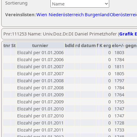
Sortierung
Vereinslisten:
Wien
Niederösterreich
Burgenland
Oberösterrei
Pnr:111253 Name: Univ.Doz.Dr.DI Daniel Primetzhofer (
Grafik E
tnr
St
turnier
bdld
rd
datum
f
K
erg
elo+/-
gegn
Elozahl per 01.01.2006
0
1803
Elozahl per 01.07.2006
0
1784
Elozahl per 01.01.2007
0
1811
Elozahl per 01.07.2007
0
1805
Elozahl per 01.01.2008
0
1797
Elozahl per 01.07.2008
0
1784
Elozahl per 01.01.2009
0
1764
Elozahl per 01.07.2009
0
1755
Elozahl per 01.01.2010
0
1747
Elozahl per 01.07.2010
0
1747
Elozahl per 01.01.2011
0
1728
Elozahl per 01.07.2011
0
1733
Elozahl per 01.01.2012
0
1748