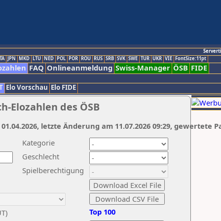
Servert
TA
JPN
MKD
LTU
NED
POL
POR
ROU
RUS
SRB
SVK
SWE
TUR
UKR
VIE
FontSize:11pt
ozahlen
FAQ
Onlineanmeldung
Swiss-Manager
ÖSB
FIDE
T
Elo Vorschau
Elo FIDE
ch-Elozahlen des ÖSB
 01.04.2026, letzte Änderung am 11.07.2026 09:29, gewertete P
Kategorie
Geschlecht
Spielberechtigung
Top 100
UT)