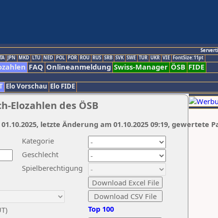
Servert
TA
JPN
MKD
LTU
NED
POL
POR
ROU
RUS
SRB
SVK
SWE
TUR
UKR
VIE
FontSize:11pt
ozahlen
FAQ
Onlineanmeldung
Swiss-Manager
ÖSB
FIDE
T
Elo Vorschau
Elo FIDE
ch-Elozahlen des ÖSB
 01.10.2025, letzte Änderung am 01.10.2025 09:19, gewertete P
Kategorie
Geschlecht
Spielberechtigung
Top 100
UT)