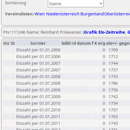
Sortierung
Vereinslisten:
Wien
Niederösterreich
Burgenland
Oberösterrei
Pnr:111246 Name: Reinhard Priewasser (
Grafik Elo-Zeitreihe
,
G
tnr
St
turnier
bdld
rd
datum
f
K
erg
elo+/-
gegn
Elozahl per 01.01.2006
0
1709
Elozahl per 01.07.2006
0
1712
Elozahl per 01.01.2007
0
1744
Elozahl per 01.07.2007
0
1757
Elozahl per 01.01.2008
0
1753
Elozahl per 01.07.2008
0
1786
Elozahl per 01.01.2009
0
1756
Elozahl per 01.07.2009
0
1742
Elozahl per 01.01.2010
0
1734
Elozahl per 01.07.2010
0
1757
Elozahl per 01.01.2011
0
1763
Elozahl per 01.07.2011
0
1743
Elozahl per 01.01.2012
0
1731