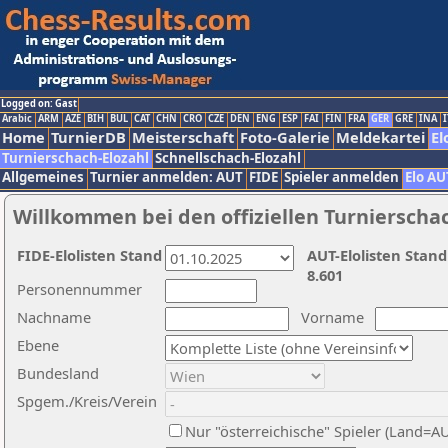
Logged on: Gast
Arabic
ARM
AZE
BIH
BUL
CAT
CHN
CRO
CZE
DEN
ENG
ESP
FAI
FIN
FRA
GER
GRE
INA
I
Home
TurnierDB
Meisterschaft
Foto-Galerie
Meldekartei
El
Turnierschach-Elozahl
Schnellschach-Elozahl
Allgemeines
Turnier anmelden: AUT
FIDE
Spieler anmelden
Elo AU
Willkommen bei den offiziellen Turnierscha
FIDE-Elolisten Stand
AUT-Elolisten Stand
8.601
Personennummer
Nachname
Vorname
Ebene
Bundesland
Spgem./Kreis/Verein
Nur "österreichische" Spieler (Land=A