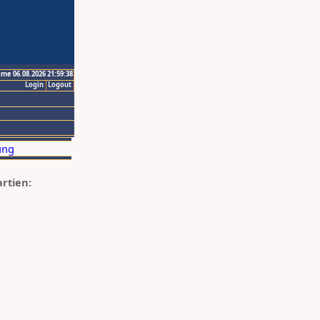
ime 06.08.2026 21:59:38
Login
Logout
artien: