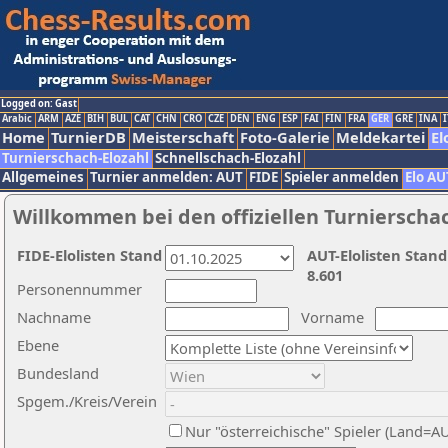
Logged on: Gast
Arabic
ARM
AZE
BIH
BUL
CAT
CHN
CRO
CZE
DEN
ENG
ESP
FAI
FIN
FRA
GER
GRE
INA
I
Home
TurnierDB
Meisterschaft
Foto-Galerie
Meldekartei
El
Turnierschach-Elozahl
Schnellschach-Elozahl
Allgemeines
Turnier anmelden: AUT
FIDE
Spieler anmelden
Elo AU
Willkommen bei den offiziellen Turnierscha
FIDE-Elolisten Stand
AUT-Elolisten Stand
8.601
Personennummer
Nachname
Vorname
Ebene
Bundesland
Spgem./Kreis/Verein
Nur "österreichische" Spieler (Land=A