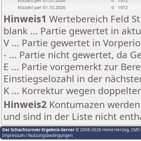
Elozahl per 01.07.2026
0
1972
Elozahl per 01.10.2026
0
1972
Hinweis1
Wertebereich Feld St 
blank ... Partie gewertet in akt
V ... Partie gewertet in Vorperi
- ... Partie nicht gewertet, da 
E ... Partie vorgemerkt zur Be
Einstiegselozahl in der nächst
K ... Korrektur wegen doppelt
Hinweis2
Kontumazen werden g
und sind in der Liste nicht enth
Der Schachturnier-Ergebnis-Server
© 2006-2026 Heinz Herzog
, CMS
Impressum / Nutzungsbedingungen