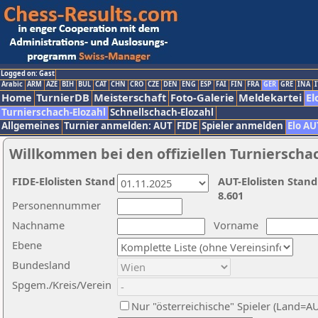
Logged on: Gast
Arabic
ARM
AZE
BIH
BUL
CAT
CHN
CRO
CZE
DEN
ENG
ESP
FAI
FIN
FRA
GER
GRE
INA
I
Home
TurnierDB
Meisterschaft
Foto-Galerie
Meldekartei
El
Turnierschach-Elozahl
Schnellschach-Elozahl
Allgemeines
Turnier anmelden: AUT
FIDE
Spieler anmelden
Elo AU
Willkommen bei den offiziellen Turnierscha
FIDE-Elolisten Stand
AUT-Elolisten Stand
8.601
Personennummer
Nachname
Vorname
Ebene
Bundesland
Spgem./Kreis/Verein
Nur "österreichische" Spieler (Land=A