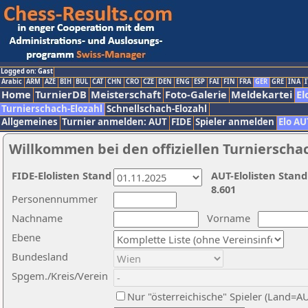
Logged on: Gast
Arabic
ARM
AZE
BIH
BUL
CAT
CHN
CRO
CZE
DEN
ENG
ESP
FAI
FIN
FRA
GER
GRE
INA
I
Home
TurnierDB
Meisterschaft
Foto-Galerie
Meldekartei
El
Turnierschach-Elozahl
Schnellschach-Elozahl
Allgemeines
Turnier anmelden: AUT
FIDE
Spieler anmelden
Elo AU
Willkommen bei den offiziellen Turnierscha
FIDE-Elolisten Stand
AUT-Elolisten Stand
8.601
Personennummer
Nachname
Vorname
Ebene
Bundesland
Spgem./Kreis/Verein
Nur "österreichische" Spieler (Land=A