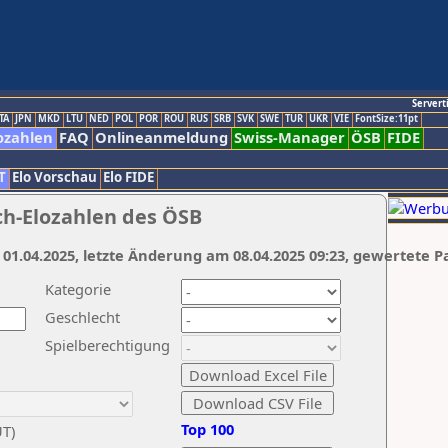
Servert
TA
JPN
MKD
LTU
NED
POL
POR
ROU
RUS
SRB
SVK
SWE
TUR
UKR
VIE
FontSize:11pt
ozahlen
FAQ
Onlineanmeldung
Swiss-Manager
ÖSB
FIDE
T
Elo Vorschau
Elo FIDE
ch-Elozahlen des ÖSB
 01.04.2025, letzte Änderung am 08.04.2025 09:23, gewertete P
Kategorie
Geschlecht
Spielberechtigung
Top 100
UT)