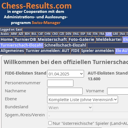
Logged on: Gast
Arabic
ARM
AZE
BIH
BUL
CAT
CHN
CRO
CZE
DEN
ENG
ESP
FAI
FIN
FRA
GER
GRE
INA
I
Home
TurnierDB
Meisterschaft
Foto-Galerie
Meldekartei
El
Turnierschach-Elozahl
Schnellschach-Elozahl
Allgemeines
Turnier anmelden: AUT
FIDE
Spieler anmelden
Elo AU
Willkommen bei den offiziellen Turnierscha
FIDE-Elolisten Stand
AUT-Elolisten Stand
13.600
Personennummer
Nachname
Vorname
Ebene
Bundesland
Spgem./Kreis/Verein
Nur "österreichische" Spieler (Land=A