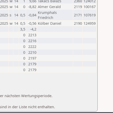
.2025
w
14
1
9,66
Takacs Balazs
2360
124012
.2025
w
14
0
-8,82
Almer Gerald
2119
100167
Krumphals
.2025
s
14
0,5
-0,84
2171
107619
Friedrich
.2025
w
14
0,5
-0,56
Kölber Daniel
2190
124959
3,5
-4,2
0
2213
0
2216
0
2222
0
2210
0
2197
0
2179
0
2179
 der nächsten Wertungsperiode.
d in der Liste nicht enthalten.