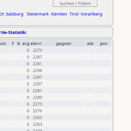
ch
Salzburg
Steiermark
Kärnten
Tirol
Vorarlberg
tie-Statistik
)
tum
f
K
erg
elo+/-
gegner
elo
pnr
0
2275
0
2287
0
2281
0
2296
0
2287
0
2287
0
2281
0
2280
0
2273
0
2276
0
2263
0
2263
0
2273