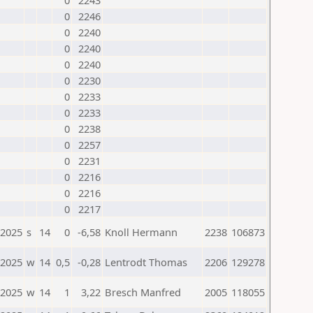
0
2243
0
2246
0
2240
0
2240
0
2240
0
2230
0
2233
0
2233
0
2238
0
2257
0
2231
0
2216
0
2216
0
2217
.2025
s
14
0
-6,58
Knoll Hermann
2238
106873
.2025
w
14
0,5
-0,28
Lentrodt Thomas
2206
129278
.2025
w
14
1
3,22
Bresch Manfred
2005
118055