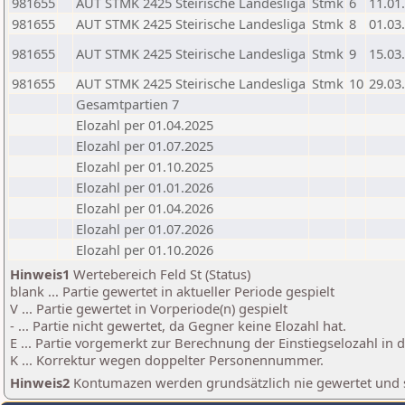
981655
AUT STMK 2425 Steirische Landesliga
Stmk
6
11.01
981655
AUT STMK 2425 Steirische Landesliga
Stmk
8
01.03
981655
AUT STMK 2425 Steirische Landesliga
Stmk
9
15.03
981655
AUT STMK 2425 Steirische Landesliga
Stmk
10
29.03
Gesamtpartien 7
Elozahl per 01.04.2025
Elozahl per 01.07.2025
Elozahl per 01.10.2025
Elozahl per 01.01.2026
Elozahl per 01.04.2026
Elozahl per 01.07.2026
Elozahl per 01.10.2026
Hinweis1
Wertebereich Feld St (Status)
blank ... Partie gewertet in aktueller Periode gespielt
V ... Partie gewertet in Vorperiode(n) gespielt
- ... Partie nicht gewertet, da Gegner keine Elozahl hat.
E ... Partie vorgemerkt zur Berechnung der Einstiegselozahl in
K ... Korrektur wegen doppelter Personennummer.
Hinweis2
Kontumazen werden grundsätzlich nie gewertet und sin