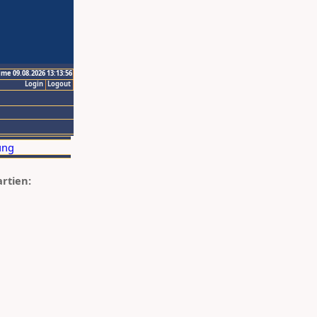
ime 09.08.2026 13:13:56
Login
Logout
artien: