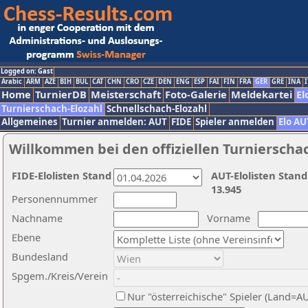
Logged on: Gast
Arabic
ARM
AZE
BIH
BUL
CAT
CHN
CRO
CZE
DEN
ENG
ESP
FAI
FIN
FRA
GER
GRE
INA
I
Home
TurnierDB
Meisterschaft
Foto-Galerie
Meldekartei
El
Turnierschach-Elozahl
Schnellschach-Elozahl
Allgemeines
Turnier anmelden: AUT
FIDE
Spieler anmelden
Elo AU
Willkommen bei den offiziellen Turnierscha
FIDE-Elolisten Stand
AUT-Elolisten Stand
13.945
Personennummer
Nachname
Vorname
Ebene
Bundesland
Spgem./Kreis/Verein
Nur "österreichische" Spieler (Land=A