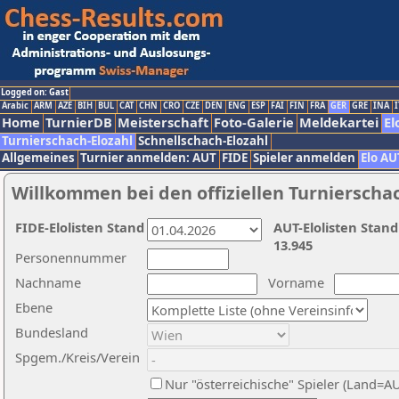
Logged on: Gast
Arabic
ARM
AZE
BIH
BUL
CAT
CHN
CRO
CZE
DEN
ENG
ESP
FAI
FIN
FRA
GER
GRE
INA
I
Home
TurnierDB
Meisterschaft
Foto-Galerie
Meldekartei
El
Turnierschach-Elozahl
Schnellschach-Elozahl
Allgemeines
Turnier anmelden: AUT
FIDE
Spieler anmelden
Elo AU
Willkommen bei den offiziellen Turnierscha
FIDE-Elolisten Stand
AUT-Elolisten Stand
13.945
Personennummer
Nachname
Vorname
Ebene
Bundesland
Spgem./Kreis/Verein
Nur "österreichische" Spieler (Land=A