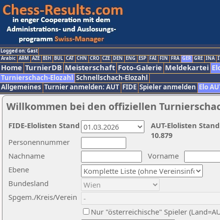
Logged on: Gast
Arabic
ARM
AZE
BIH
BUL
CAT
CHN
CRO
CZE
DEN
ENG
ESP
FAI
FIN
FRA
GER
GRE
INA
I
Home
TurnierDB
Meisterschaft
Foto-Galerie
Meldekartei
El
Turnierschach-Elozahl
Schnellschach-Elozahl
Allgemeines
Turnier anmelden: AUT
FIDE
Spieler anmelden
Elo AU
Willkommen bei den offiziellen Turnierscha
FIDE-Elolisten Stand
AUT-Elolisten Stand
10.879
Personennummer
Nachname
Vorname
Ebene
Bundesland
Spgem./Kreis/Verein
Nur "österreichische" Spieler (Land=A