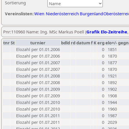
Sortierung
Vereinslisten:
Wien
Niederösterreich
Burgenland
Oberösterrei
Pnr:110960 Name: Ing. MSc Markus Poell (
Grafik Elo-Zeitreihe
tnr
St
turnier
bdld
rd
datum
f
K
erg
elo+/-
gegn
Elozahl per 01.01.2006
0
1851
Elozahl per 01.07.2006
0
1870
Elozahl per 01.01.2007
0
1877
Elozahl per 01.07.2007
0
1870
Elozahl per 01.01.2008
0
1921
Elozahl per 01.07.2008
0
1892
Elozahl per 01.01.2009
0
1902
Elozahl per 01.07.2009
0
1908
Elozahl per 01.01.2010
0
1944
Elozahl per 01.07.2010
0
1960
Elozahl per 01.01.2011
0
1987
Elozahl per 01.07.2011
0
2029
Elozahl per 01.01.2012
0
2026