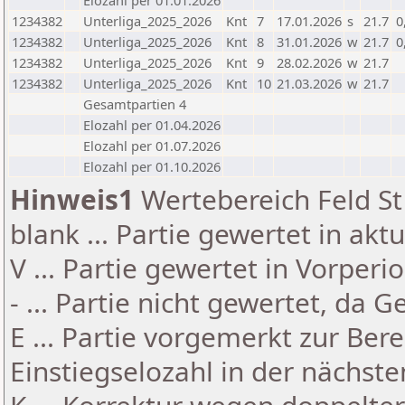
Elozahl per 01.01.2026
1234382
Unterliga_2025_2026
Knt
7
17.01.2026
s
21.7
0
1234382
Unterliga_2025_2026
Knt
8
31.01.2026
w
21.7
0
1234382
Unterliga_2025_2026
Knt
9
28.02.2026
w
21.7
1234382
Unterliga_2025_2026
Knt
10
21.03.2026
w
21.7
Gesamtpartien 4
Elozahl per 01.04.2026
Elozahl per 01.07.2026
Elozahl per 01.10.2026
Hinweis1
Wertebereich Feld St 
blank ... Partie gewertet in akt
V ... Partie gewertet in Vorperi
- ... Partie nicht gewertet, da 
E ... Partie vorgemerkt zur Be
Einstiegselozahl in der nächst