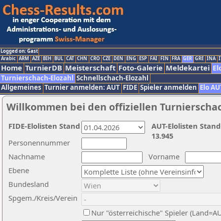
Logged on: Gast
Arabic
ARM
AZE
BIH
BUL
CAT
CHN
CRO
CZE
DEN
ENG
ESP
FAI
FIN
FRA
GER
GRE
INA
I
Home
TurnierDB
Meisterschaft
Foto-Galerie
Meldekartei
El
Turnierschach-Elozahl
Schnellschach-Elozahl
Allgemeines
Turnier anmelden: AUT
FIDE
Spieler anmelden
Elo AU
Willkommen bei den offiziellen Turnierscha
FIDE-Elolisten Stand
AUT-Elolisten Stand
13.945
Personennummer
Nachname
Vorname
Ebene
Bundesland
Spgem./Kreis/Verein
Nur "österreichische" Spieler (Land=A