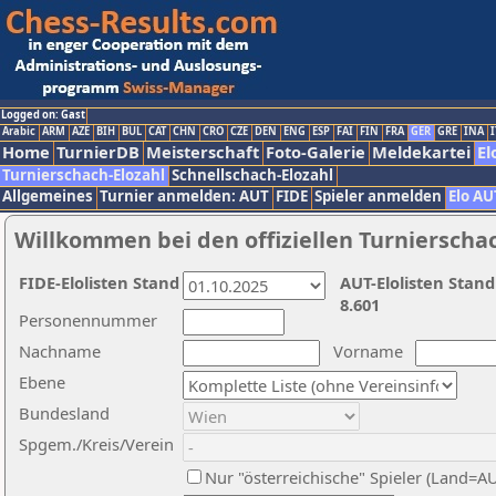
Logged on: Gast
Arabic
ARM
AZE
BIH
BUL
CAT
CHN
CRO
CZE
DEN
ENG
ESP
FAI
FIN
FRA
GER
GRE
INA
I
Home
TurnierDB
Meisterschaft
Foto-Galerie
Meldekartei
El
Turnierschach-Elozahl
Schnellschach-Elozahl
Allgemeines
Turnier anmelden: AUT
FIDE
Spieler anmelden
Elo AU
Willkommen bei den offiziellen Turnierscha
FIDE-Elolisten Stand
AUT-Elolisten Stand
8.601
Personennummer
Nachname
Vorname
Ebene
Bundesland
Spgem./Kreis/Verein
Nur "österreichische" Spieler (Land=A