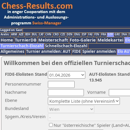
Logged on: Gast
Arabic
ARM
AZE
BIH
BUL
CAT
CHN
CRO
CZE
DEN
ENG
ESP
FAI
FIN
FRA
GER
GRE
INA
I
Home
TurnierDB
Meisterschaft
Foto-Galerie
Meldekartei
El
Turnierschach-Elozahl
Schnellschach-Elozahl
Allgemeines
Turnier anmelden: AUT
FIDE
Spieler anmelden
Elo AU
Willkommen bei den offiziellen Turnierscha
FIDE-Elolisten Stand
AUT-Elolisten Stand
13.945
Personennummer
Nachname
Vorname
Ebene
Bundesland
Spgem./Kreis/Verein
Nur "österreichische" Spieler (Land=A