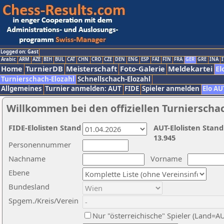
Logged on: Gast
Arabic
ARM
AZE
BIH
BUL
CAT
CHN
CRO
CZE
DEN
ENG
ESP
FAI
FIN
FRA
GER
GRE
INA
I
Home
TurnierDB
Meisterschaft
Foto-Galerie
Meldekartei
El
Turnierschach-Elozahl
Schnellschach-Elozahl
Allgemeines
Turnier anmelden: AUT
FIDE
Spieler anmelden
Elo AU
Willkommen bei den offiziellen Turnierscha
FIDE-Elolisten Stand
AUT-Elolisten Stand
13.945
Personennummer
Nachname
Vorname
Ebene
Bundesland
Spgem./Kreis/Verein
Nur "österreichische" Spieler (Land=A