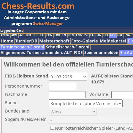
Logged on: Gast
Arabic
ARM
AZE
BIH
BUL
CAT
CHN
CRO
CZE
DEN
ENG
ESP
FAI
FIN
FRA
GER
GRE
INA
I
Home
TurnierDB
Meisterschaft
Foto-Galerie
Meldekartei
El
Turnierschach-Elozahl
Schnellschach-Elozahl
Allgemeines
Turnier anmelden: AUT
FIDE
Spieler anmelden
Elo AU
Willkommen bei den offiziellen Turnierscha
FIDE-Elolisten Stand
AUT-Elolisten Stand
10.879
Personennummer
Nachname
Vorname
Ebene
Bundesland
Spgem./Kreis/Verein
Nur "österreichische" Spieler (Land=A