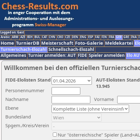
Logged on: Gast
Arabic
ARM
AZE
BIH
BUL
CAT
CHN
CRO
CZE
DEN
ENG
ESP
FAI
FIN
FRA
GER
GRE
INA
I
Home
TurnierDB
Meisterschaft
Foto-Galerie
Meldekartei
El
Turnierschach-Elozahl
Schnellschach-Elozahl
Allgemeines
Turnier anmelden: AUT
FIDE
Spieler anmelden
Elo AU
Willkommen bei den offiziellen Turnierscha
FIDE-Elolisten Stand
AUT-Elolisten Stand
13.945
Personennummer
Nachname
Vorname
Ebene
Bundesland
Spgem./Kreis/Verein
Nur "österreichische" Spieler (Land=A