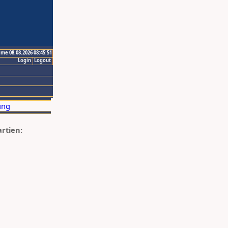
ime 08.08.2026 08:45:51
Login
Logout
artien: