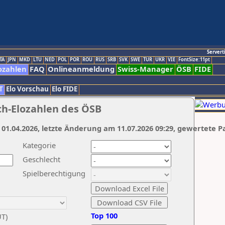
Servert
TA
JPN
MKD
LTU
NED
POL
POR
ROU
RUS
SRB
SVK
SWE
TUR
UKR
VIE
FontSize:11pt
ozahlen
FAQ
Onlineanmeldung
Swiss-Manager
ÖSB
FIDE
T
Elo Vorschau
Elo FIDE
ch-Elozahlen des ÖSB
 01.04.2026, letzte Änderung am 11.07.2026 09:29, gewertete P
Kategorie
Geschlecht
Spielberechtigung
Top 100
UT)