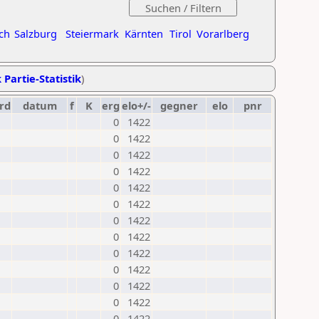
ch
Salzburg
Steiermark
Kärnten
Tirol
Vorarlberg
 Partie-Statistik
)
rd
datum
f
K
erg
elo+/-
gegner
elo
pnr
0
1422
0
1422
0
1422
0
1422
0
1422
0
1422
0
1422
0
1422
0
1422
0
1422
0
1422
0
1422
0
1422