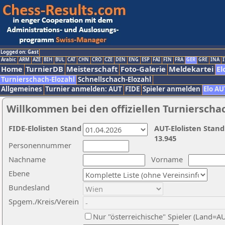
Logged on: Gast
Arabic
ARM
AZE
BIH
BUL
CAT
CHN
CRO
CZE
DEN
ENG
ESP
FAI
FIN
FRA
GER
GRE
INA
I
Home
TurnierDB
Meisterschaft
Foto-Galerie
Meldekartei
El
Turnierschach-Elozahl
Schnellschach-Elozahl
Allgemeines
Turnier anmelden: AUT
FIDE
Spieler anmelden
Elo AU
Willkommen bei den offiziellen Turnierscha
FIDE-Elolisten Stand
AUT-Elolisten Stand
13.945
Personennummer
Nachname
Vorname
Ebene
Bundesland
Spgem./Kreis/Verein
Nur "österreichische" Spieler (Land=A