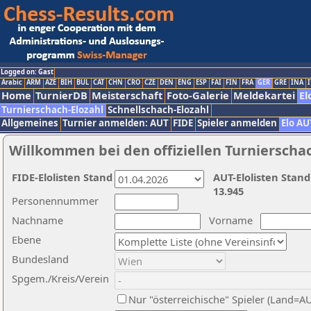
Logged on: Gast
Arabic
ARM
AZE
BIH
BUL
CAT
CHN
CRO
CZE
DEN
ENG
ESP
FAI
FIN
FRA
GER
GRE
INA
I
Home
TurnierDB
Meisterschaft
Foto-Galerie
Meldekartei
El
Turnierschach-Elozahl
Schnellschach-Elozahl
Allgemeines
Turnier anmelden: AUT
FIDE
Spieler anmelden
Elo AU
Willkommen bei den offiziellen Turnierscha
FIDE-Elolisten Stand
AUT-Elolisten Stand
13.945
Personennummer
Nachname
Vorname
Ebene
Bundesland
Spgem./Kreis/Verein
Nur "österreichische" Spieler (Land=A