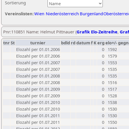
Sortierung
Vereinslisten:
Wien
Niederösterreich
Burgenland
Oberösterrei
Pnr:110851 Name: Helmut Pittnauer (
Grafik Elo-Zeitreihe
,
Graf
tnr
St
turnier
bdld
rd
datum
f
K
erg
elo+/-
gegn
Elozahl per 01.01.2006
0
1592
Elozahl per 01.07.2006
0
1579
Elozahl per 01.01.2007
0
1553
Elozahl per 01.07.2007
0
1535
Elozahl per 01.01.2008
0
1535
Elozahl per 01.07.2008
0
1516
Elozahl per 01.01.2009
0
1517
Elozahl per 01.07.2009
0
1528
Elozahl per 01.01.2010
0
1538
Elozahl per 01.07.2010
0
1530
Elozahl per 01.01.2011
0
1530
Elozahl per 01.07.2011
0
1550
Elozahl per 01.01.2012
0
1550