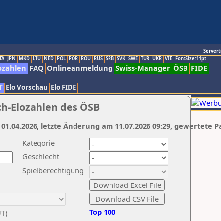
Servert
TA
JPN
MKD
LTU
NED
POL
POR
ROU
RUS
SRB
SVK
SWE
TUR
UKR
VIE
FontSize:11pt
ozahlen
FAQ
Onlineanmeldung
Swiss-Manager
ÖSB
FIDE
T
Elo Vorschau
Elo FIDE
ch-Elozahlen des ÖSB
 01.04.2026, letzte Änderung am 11.07.2026 09:29, gewertete P
Kategorie
Geschlecht
Spielberechtigung
Top 100
UT)