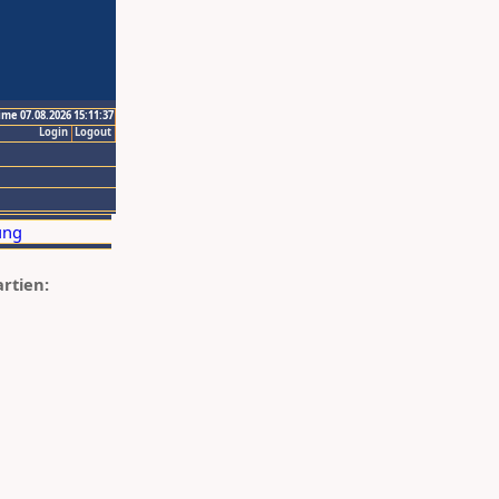
ime 07.08.2026 15:11:37
Login
Logout
artien: