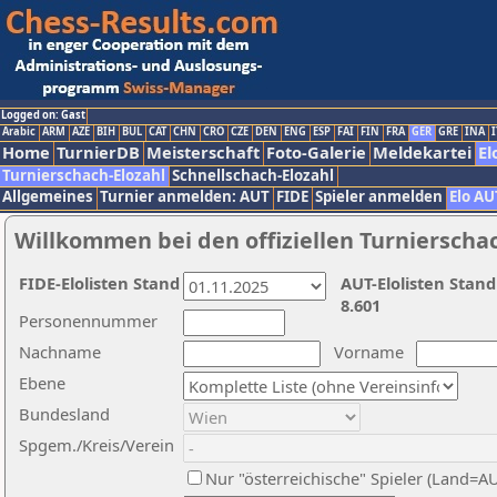
Logged on: Gast
Arabic
ARM
AZE
BIH
BUL
CAT
CHN
CRO
CZE
DEN
ENG
ESP
FAI
FIN
FRA
GER
GRE
INA
I
Home
TurnierDB
Meisterschaft
Foto-Galerie
Meldekartei
El
Turnierschach-Elozahl
Schnellschach-Elozahl
Allgemeines
Turnier anmelden: AUT
FIDE
Spieler anmelden
Elo AU
Willkommen bei den offiziellen Turnierscha
FIDE-Elolisten Stand
AUT-Elolisten Stand
8.601
Personennummer
Nachname
Vorname
Ebene
Bundesland
Spgem./Kreis/Verein
Nur "österreichische" Spieler (Land=A