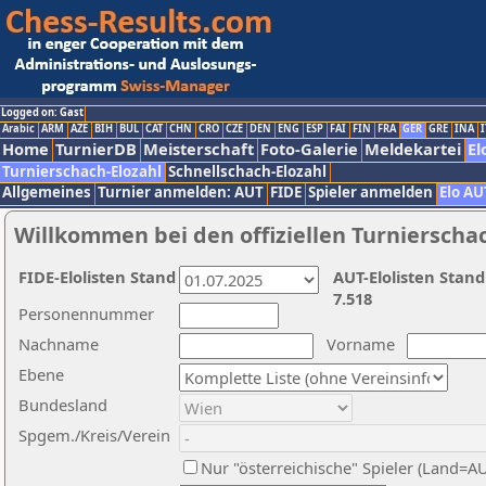
Logged on: Gast
Arabic
ARM
AZE
BIH
BUL
CAT
CHN
CRO
CZE
DEN
ENG
ESP
FAI
FIN
FRA
GER
GRE
INA
I
Home
TurnierDB
Meisterschaft
Foto-Galerie
Meldekartei
El
Turnierschach-Elozahl
Schnellschach-Elozahl
Allgemeines
Turnier anmelden: AUT
FIDE
Spieler anmelden
Elo AU
Willkommen bei den offiziellen Turnierscha
FIDE-Elolisten Stand
AUT-Elolisten Stand
7.518
Personennummer
Nachname
Vorname
Ebene
Bundesland
Spgem./Kreis/Verein
Nur "österreichische" Spieler (Land=A