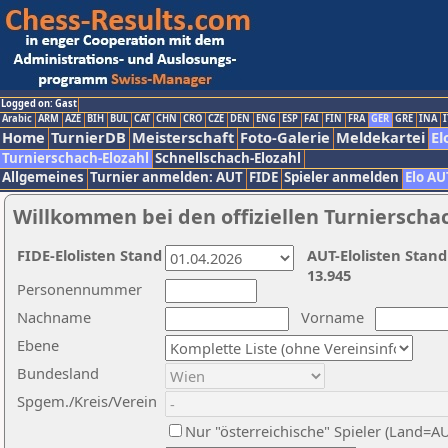
Logged on: Gast
Arabic
ARM
AZE
BIH
BUL
CAT
CHN
CRO
CZE
DEN
ENG
ESP
FAI
FIN
FRA
GER
GRE
INA
I
Home
TurnierDB
Meisterschaft
Foto-Galerie
Meldekartei
El
Turnierschach-Elozahl
Schnellschach-Elozahl
Allgemeines
Turnier anmelden: AUT
FIDE
Spieler anmelden
Elo AU
Willkommen bei den offiziellen Turnierscha
FIDE-Elolisten Stand
AUT-Elolisten Stand
13.945
Personennummer
Nachname
Vorname
Ebene
Bundesland
Spgem./Kreis/Verein
Nur "österreichische" Spieler (Land=A