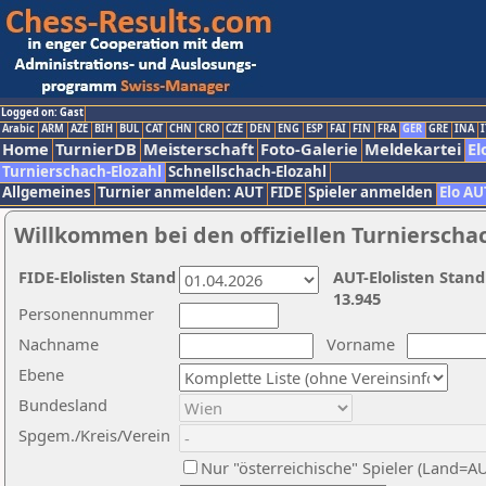
Logged on: Gast
Arabic
ARM
AZE
BIH
BUL
CAT
CHN
CRO
CZE
DEN
ENG
ESP
FAI
FIN
FRA
GER
GRE
INA
I
Home
TurnierDB
Meisterschaft
Foto-Galerie
Meldekartei
El
Turnierschach-Elozahl
Schnellschach-Elozahl
Allgemeines
Turnier anmelden: AUT
FIDE
Spieler anmelden
Elo AU
Willkommen bei den offiziellen Turnierscha
FIDE-Elolisten Stand
AUT-Elolisten Stand
13.945
Personennummer
Nachname
Vorname
Ebene
Bundesland
Spgem./Kreis/Verein
Nur "österreichische" Spieler (Land=A