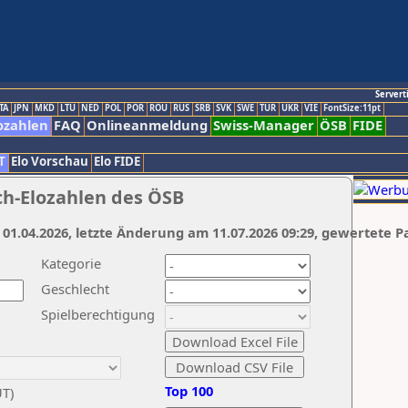
Servert
TA
JPN
MKD
LTU
NED
POL
POR
ROU
RUS
SRB
SVK
SWE
TUR
UKR
VIE
FontSize:11pt
ozahlen
FAQ
Onlineanmeldung
Swiss-Manager
ÖSB
FIDE
T
Elo Vorschau
Elo FIDE
ch-Elozahlen des ÖSB
 01.04.2026, letzte Änderung am 11.07.2026 09:29, gewertete P
Kategorie
Geschlecht
Spielberechtigung
Top 100
UT)