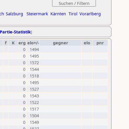
ch
Salzburg
Steiermark
Kärnten
Tirol
Vorarlberg
Partie-Statistik
)
f
K
erg
elo+/-
gegner
elo
pnr
0
1494
0
1495
0
1572
0
1544
0
1518
0
1495
0
1527
0
1543
0
1522
0
1517
0
1504
0
1549
0
1527