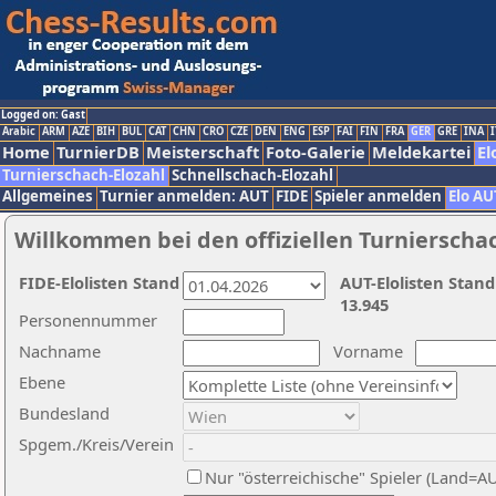
Logged on: Gast
Arabic
ARM
AZE
BIH
BUL
CAT
CHN
CRO
CZE
DEN
ENG
ESP
FAI
FIN
FRA
GER
GRE
INA
I
Home
TurnierDB
Meisterschaft
Foto-Galerie
Meldekartei
El
Turnierschach-Elozahl
Schnellschach-Elozahl
Allgemeines
Turnier anmelden: AUT
FIDE
Spieler anmelden
Elo AU
Willkommen bei den offiziellen Turnierscha
FIDE-Elolisten Stand
AUT-Elolisten Stand
13.945
Personennummer
Nachname
Vorname
Ebene
Bundesland
Spgem./Kreis/Verein
Nur "österreichische" Spieler (Land=A