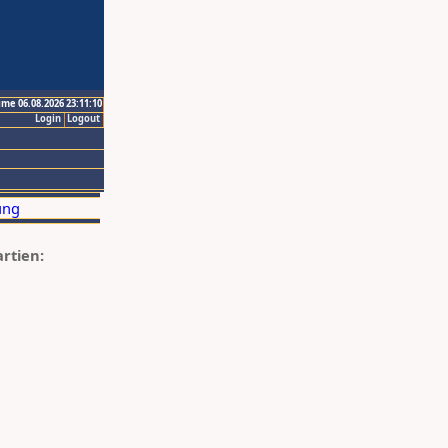
ime 06.08.2026 23:11:10
Login
Logout
artien: