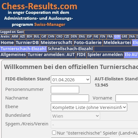
Logged on: Gast
Arabic
ARM
AZE
BIH
BUL
CAT
CHN
CRO
CZE
DEN
ENG
ESP
FAI
FIN
FRA
GER
GRE
INA
I
Home
TurnierDB
Meisterschaft
Foto-Galerie
Meldekartei
El
Turnierschach-Elozahl
Schnellschach-Elozahl
Allgemeines
Turnier anmelden: AUT
FIDE
Spieler anmelden
Elo AU
Willkommen bei den offiziellen Turnierscha
FIDE-Elolisten Stand
AUT-Elolisten Stand
13.945
Personennummer
Nachname
Vorname
Ebene
Bundesland
Spgem./Kreis/Verein
Nur "österreichische" Spieler (Land=A