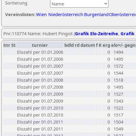
Sortierung
Vereinslisten:
Wien
Niederösterreich
Burgenland
Oberösterrei
Pnr:110774 Name: Hubert Pingist (
Grafik Elo-Zeitreihe
,
Grafik 
tnr
St
turnier
bdld
rd
datum
f
K
erg
elo+/-
gegn
Elozahl per 01.01.2006
0
1494
Elozahl per 01.07.2006
0
1495
Elozahl per 01.01.2007
0
1572
Elozahl per 01.07.2007
0
1544
Elozahl per 01.01.2008
0
1518
Elozahl per 01.07.2008
0
1495
Elozahl per 01.01.2009
0
1527
Elozahl per 01.07.2009
0
1543
Elozahl per 01.01.2010
0
1522
Elozahl per 01.07.2010
0
1517
Elozahl per 01.01.2011
0
1504
Elozahl per 01.07.2011
0
1549
Elozahl per 01.01.2012
0
1527