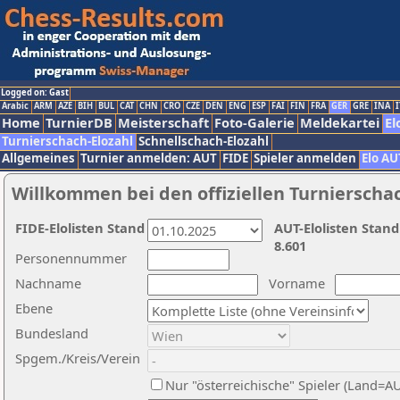
Logged on: Gast
Arabic
ARM
AZE
BIH
BUL
CAT
CHN
CRO
CZE
DEN
ENG
ESP
FAI
FIN
FRA
GER
GRE
INA
I
Home
TurnierDB
Meisterschaft
Foto-Galerie
Meldekartei
El
Turnierschach-Elozahl
Schnellschach-Elozahl
Allgemeines
Turnier anmelden: AUT
FIDE
Spieler anmelden
Elo AU
Willkommen bei den offiziellen Turnierscha
FIDE-Elolisten Stand
AUT-Elolisten Stand
8.601
Personennummer
Nachname
Vorname
Ebene
Bundesland
Spgem./Kreis/Verein
Nur "österreichische" Spieler (Land=A