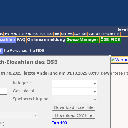
Servert
TA
JPN
MKD
LTU
NED
POL
POR
ROU
RUS
SRB
SVK
SWE
TUR
UKR
VIE
FontSize:11pt
ozahlen
FAQ
Onlineanmeldung
Swiss-Manager
ÖSB
FIDE
T
Elo Vorschau
Elo FIDE
ch-Elozahlen des ÖSB
 01.10.2025, letzte Änderung am 01.10.2025 09:19, gewertete P
Kategorie
Geschlecht
Spielberechtigung
Top 100
UT)