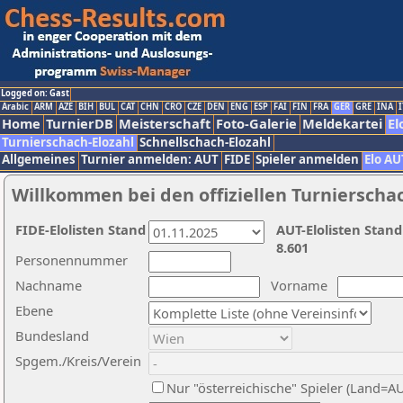
Logged on: Gast
Arabic
ARM
AZE
BIH
BUL
CAT
CHN
CRO
CZE
DEN
ENG
ESP
FAI
FIN
FRA
GER
GRE
INA
I
Home
TurnierDB
Meisterschaft
Foto-Galerie
Meldekartei
El
Turnierschach-Elozahl
Schnellschach-Elozahl
Allgemeines
Turnier anmelden: AUT
FIDE
Spieler anmelden
Elo AU
Willkommen bei den offiziellen Turnierscha
FIDE-Elolisten Stand
AUT-Elolisten Stand
8.601
Personennummer
Nachname
Vorname
Ebene
Bundesland
Spgem./Kreis/Verein
Nur "österreichische" Spieler (Land=A