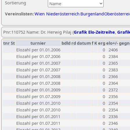
Sortierung
Vereinslisten:
Wien
Niederösterreich
Burgenland
Oberösterrei
Pnr:110752 Name: Dr. Herwig Pilaj (
Grafik Elo-Zeitreihe
,
Grafik
tnr
St
turnier
bdld
rd
datum
f
K
erg
elo+/-
gegn
Elozahl per 01.01.2006
0
2406
Elozahl per 01.07.2006
0
2384
Elozahl per 01.01.2007
0
2365
Elozahl per 01.07.2007
0
2383
Elozahl per 01.01.2008
0
2366
Elozahl per 01.07.2008
0
2364
Elozahl per 01.01.2009
0
2372
Elozahl per 01.07.2009
0
2356
Elozahl per 01.01.2010
0
2354
Elozahl per 01.07.2010
0
2354
Elozahl per 01.01.2011
0
2336
Elozahl per 01.07.2011
0
2346
Elozahl per 01.01.2012
0
2340