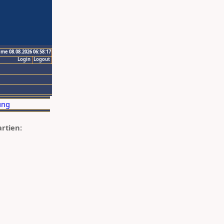
ime 08.08.2026 06:58:17
Login
Logout
artien: