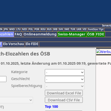
Servert
TA
JPN
MKD
LTU
NED
POL
POR
ROU
RUS
SRB
SVK
SWE
TUR
UKR
VIE
FontSize:11pt
ozahlen
FAQ
Onlineanmeldung
Swiss-Manager
ÖSB
FIDE
T
Elo Vorschau
Elo FIDE
ch-Elozahlen des ÖSB
 01.10.2025, letzte Änderung am 01.10.2025 09:19, gewertete P
Kategorie
Geschlecht
Spielberechtigung
Top 100
UT)