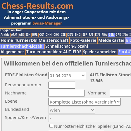
Logged on: Gast
Arabic
ARM
AZE
BIH
BUL
CAT
CHN
CRO
CZE
DEN
ENG
ESP
FAI
FIN
FRA
GER
GRE
INA
I
Home
TurnierDB
Meisterschaft
Foto-Galerie
Meldekartei
El
Turnierschach-Elozahl
Schnellschach-Elozahl
Allgemeines
Turnier anmelden: AUT
FIDE
Spieler anmelden
Elo AU
Willkommen bei den offiziellen Turnierscha
FIDE-Elolisten Stand
AUT-Elolisten Stand
13.945
Personennummer
Nachname
Vorname
Ebene
Bundesland
Spgem./Kreis/Verein
Nur "österreichische" Spieler (Land=A