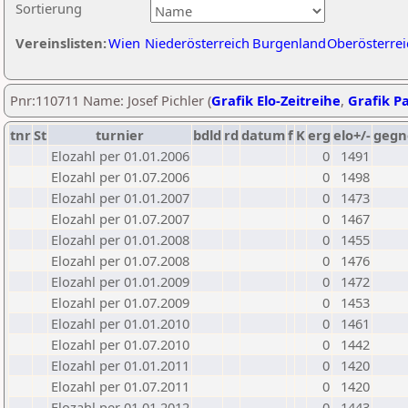
Sortierung
Vereinslisten:
Wien
Niederösterreich
Burgenland
Oberösterrei
Pnr:110711 Name: Josef Pichler (
Grafik Elo-Zeitreihe
,
Grafik Pa
tnr
St
turnier
bdld
rd
datum
f
K
erg
elo+/-
gegn
Elozahl per 01.01.2006
0
1491
Elozahl per 01.07.2006
0
1498
Elozahl per 01.01.2007
0
1473
Elozahl per 01.07.2007
0
1467
Elozahl per 01.01.2008
0
1455
Elozahl per 01.07.2008
0
1476
Elozahl per 01.01.2009
0
1472
Elozahl per 01.07.2009
0
1453
Elozahl per 01.01.2010
0
1461
Elozahl per 01.07.2010
0
1442
Elozahl per 01.01.2011
0
1420
Elozahl per 01.07.2011
0
1420
Elozahl per 01.01.2012
0
1443