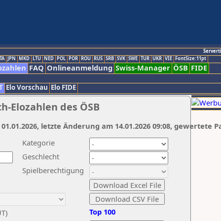
Servert
TA
JPN
MKD
LTU
NED
POL
POR
ROU
RUS
SRB
SVK
SWE
TUR
UKR
VIE
FontSize:11pt
ozahlen
FAQ
Onlineanmeldung
Swiss-Manager
ÖSB
FIDE
T
Elo Vorschau
Elo FIDE
ch-Elozahlen des ÖSB
 01.01.2026, letzte Änderung am 14.01.2026 09:08, gewertete P
Kategorie
Geschlecht
Spielberechtigung
Top 100
UT)