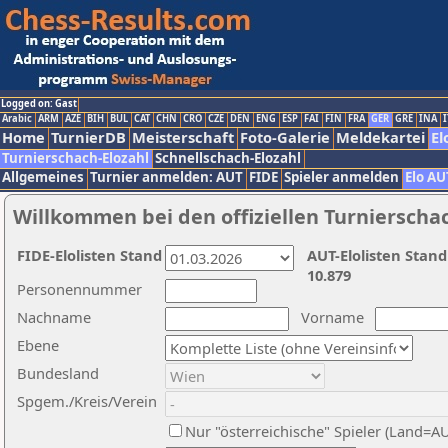
Logged on: Gast
Arabic
ARM
AZE
BIH
BUL
CAT
CHN
CRO
CZE
DEN
ENG
ESP
FAI
FIN
FRA
GER
GRE
INA
I
Home
TurnierDB
Meisterschaft
Foto-Galerie
Meldekartei
El
Turnierschach-Elozahl
Schnellschach-Elozahl
Allgemeines
Turnier anmelden: AUT
FIDE
Spieler anmelden
Elo AU
Willkommen bei den offiziellen Turnierscha
FIDE-Elolisten Stand
AUT-Elolisten Stand
10.879
Personennummer
Nachname
Vorname
Ebene
Bundesland
Spgem./Kreis/Verein
Nur "österreichische" Spieler (Land=A