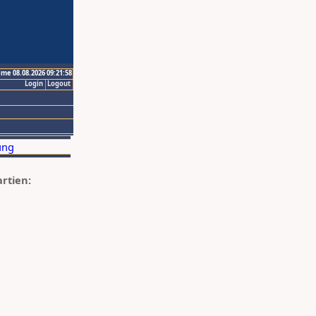
ime 08.08.2026 09:21:58
Login
Logout
artien: