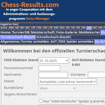
Logged on: Gast
Arabic
ARM
AZE
BIH
BUL
CAT
CHN
CRO
CZE
DEN
ENG
ESP
FAI
FIN
FRA
GER
GRE
INA
I
Home
TurnierDB
Meisterschaft
Foto-Galerie
Meldekartei
El
Turnierschach-Elozahl
Schnellschach-Elozahl
Allgemeines
Turnier anmelden: AUT
FIDE
Spieler anmelden
Elo AU
Willkommen bei den offiziellen Turnierscha
FIDE-Elolisten Stand
AUT-Elolisten Stand
8.601
Personennummer
Nachname
Vorname
Ebene
Bundesland
Spgem./Kreis/Verein
Nur "österreichische" Spieler (Land=A