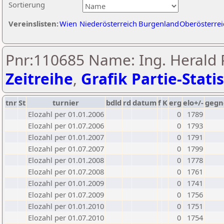
Sortierung
Vereinslisten:
Wien
Niederösterreich
Burgenland
Oberösterrei
Pnr:110685 Name: Ing. Herald P
Zeitreihe
,
Grafik Partie-Statis
tnr
St
turnier
bdld
rd
datum
f
K
erg
elo+/-
gegn
Elozahl per 01.01.2006
0
1789
Elozahl per 01.07.2006
0
1793
Elozahl per 01.01.2007
0
1791
Elozahl per 01.07.2007
0
1799
Elozahl per 01.01.2008
0
1778
Elozahl per 01.07.2008
0
1761
Elozahl per 01.01.2009
0
1741
Elozahl per 01.07.2009
0
1756
Elozahl per 01.01.2010
0
1751
Elozahl per 01.07.2010
0
1754