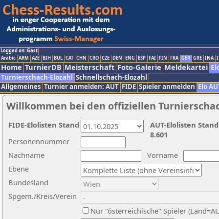
Logged on: Gast
Arabic
ARM
AZE
BIH
BUL
CAT
CHN
CRO
CZE
DEN
ENG
ESP
FAI
FIN
FRA
GER
GRE
INA
I
Home
TurnierDB
Meisterschaft
Foto-Galerie
Meldekartei
El
Turnierschach-Elozahl
Schnellschach-Elozahl
Allgemeines
Turnier anmelden: AUT
FIDE
Spieler anmelden
Elo AU
Willkommen bei den offiziellen Turnierscha
FIDE-Elolisten Stand
AUT-Elolisten Stand
8.601
Personennummer
Nachname
Vorname
Ebene
Bundesland
Spgem./Kreis/Verein
Nur "österreichische" Spieler (Land=A