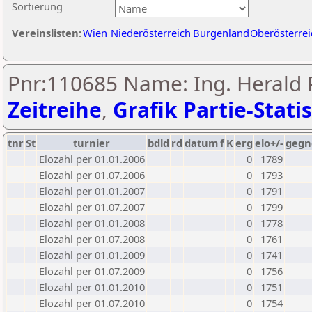
Sortierung
Vereinslisten:
Wien
Niederösterreich
Burgenland
Oberösterrei
Pnr:110685 Name: Ing. Herald P
Zeitreihe
,
Grafik Partie-Statis
tnr
St
turnier
bdld
rd
datum
f
K
erg
elo+/-
gegn
Elozahl per 01.01.2006
0
1789
Elozahl per 01.07.2006
0
1793
Elozahl per 01.01.2007
0
1791
Elozahl per 01.07.2007
0
1799
Elozahl per 01.01.2008
0
1778
Elozahl per 01.07.2008
0
1761
Elozahl per 01.01.2009
0
1741
Elozahl per 01.07.2009
0
1756
Elozahl per 01.01.2010
0
1751
Elozahl per 01.07.2010
0
1754