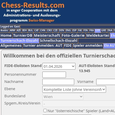
Logged on: Gast
Arabic
ARM
AZE
BIH
BUL
CAT
CHN
CRO
CZE
DEN
ENG
ESP
FAI
FIN
FRA
GER
GRE
INA
I
Home
TurnierDB
Meisterschaft
Foto-Galerie
Meldekartei
El
Turnierschach-Elozahl
Schnellschach-Elozahl
Allgemeines
Turnier anmelden: AUT
FIDE
Spieler anmelden
Elo AU
Willkommen bei den offiziellen Turnierscha
FIDE-Elolisten Stand
AUT-Elolisten Stand
13.945
Personennummer
Nachname
Vorname
Ebene
Bundesland
Spgem./Kreis/Verein
Nur "österreichische" Spieler (Land=A