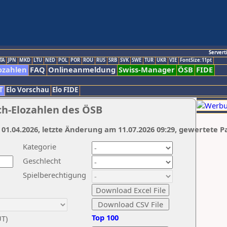
Servert
TA
JPN
MKD
LTU
NED
POL
POR
ROU
RUS
SRB
SVK
SWE
TUR
UKR
VIE
FontSize:11pt
ozahlen
FAQ
Onlineanmeldung
Swiss-Manager
ÖSB
FIDE
T
Elo Vorschau
Elo FIDE
ch-Elozahlen des ÖSB
 01.04.2026, letzte Änderung am 11.07.2026 09:29, gewertete P
Kategorie
Geschlecht
Spielberechtigung
Top 100
UT)