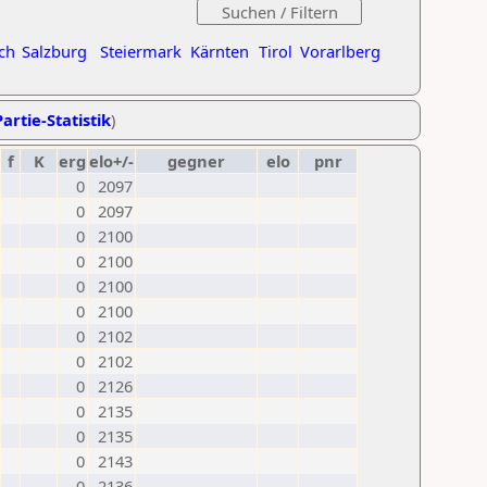
ch
Salzburg
Steiermark
Kärnten
Tirol
Vorarlberg
artie-Statistik
)
f
K
erg
elo+/-
gegner
elo
pnr
0
2097
0
2097
0
2100
0
2100
0
2100
0
2100
0
2102
0
2102
0
2126
0
2135
0
2135
0
2143
0
2136