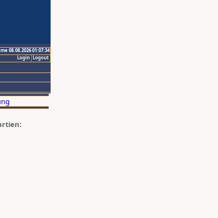
ime 08.08.2026 01:07:34
Login
Logout
artien: