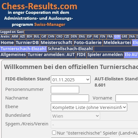
Logged on: Gast
Arabic
ARM
AZE
BIH
BUL
CAT
CHN
CRO
CZE
DEN
ENG
ESP
FAI
FIN
FRA
GER
GRE
INA
I
Home
TurnierDB
Meisterschaft
Foto-Galerie
Meldekartei
El
Turnierschach-Elozahl
Schnellschach-Elozahl
Allgemeines
Turnier anmelden: AUT
FIDE
Spieler anmelden
Elo AU
Willkommen bei den offiziellen Turnierscha
FIDE-Elolisten Stand
AUT-Elolisten Stand
8.601
Personennummer
Nachname
Vorname
Ebene
Bundesland
Spgem./Kreis/Verein
Nur "österreichische" Spieler (Land=A