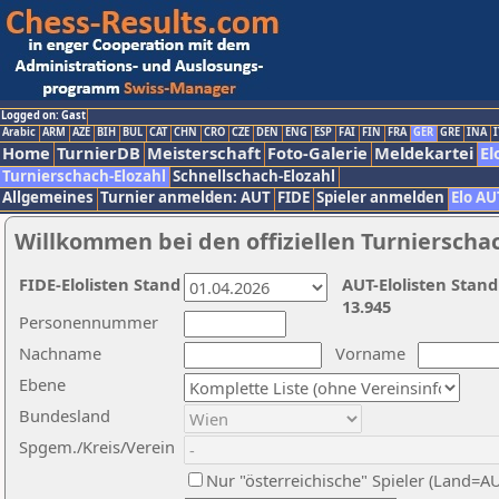
Logged on: Gast
Arabic
ARM
AZE
BIH
BUL
CAT
CHN
CRO
CZE
DEN
ENG
ESP
FAI
FIN
FRA
GER
GRE
INA
I
Home
TurnierDB
Meisterschaft
Foto-Galerie
Meldekartei
El
Turnierschach-Elozahl
Schnellschach-Elozahl
Allgemeines
Turnier anmelden: AUT
FIDE
Spieler anmelden
Elo AU
Willkommen bei den offiziellen Turnierscha
FIDE-Elolisten Stand
AUT-Elolisten Stand
13.945
Personennummer
Nachname
Vorname
Ebene
Bundesland
Spgem./Kreis/Verein
Nur "österreichische" Spieler (Land=A