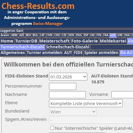
Logged on: Gast
Arabic
ARM
AZE
BIH
BUL
CAT
CHN
CRO
CZE
DEN
ENG
ESP
FAI
FIN
FRA
GER
GRE
INA
I
Home
TurnierDB
Meisterschaft
Foto-Galerie
Meldekartei
El
Turnierschach-Elozahl
Schnellschach-Elozahl
Allgemeines
Turnier anmelden: AUT
FIDE
Spieler anmelden
Elo AU
Willkommen bei den offiziellen Turnierscha
FIDE-Elolisten Stand
AUT-Elolisten Stand
10.879
Personennummer
Nachname
Vorname
Ebene
Bundesland
Spgem./Kreis/Verein
Nur "österreichische" Spieler (Land=A