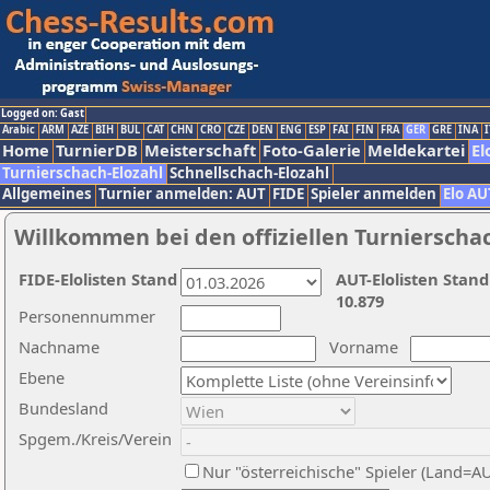
Logged on: Gast
Arabic
ARM
AZE
BIH
BUL
CAT
CHN
CRO
CZE
DEN
ENG
ESP
FAI
FIN
FRA
GER
GRE
INA
I
Home
TurnierDB
Meisterschaft
Foto-Galerie
Meldekartei
El
Turnierschach-Elozahl
Schnellschach-Elozahl
Allgemeines
Turnier anmelden: AUT
FIDE
Spieler anmelden
Elo AU
Willkommen bei den offiziellen Turnierscha
FIDE-Elolisten Stand
AUT-Elolisten Stand
10.879
Personennummer
Nachname
Vorname
Ebene
Bundesland
Spgem./Kreis/Verein
Nur "österreichische" Spieler (Land=A