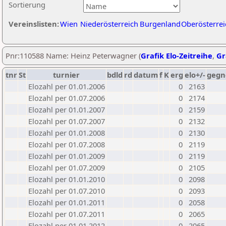
Sortierung
Vereinslisten:
Wien
Niederösterreich
Burgenland
Oberösterrei
Pnr:110588 Name: Heinz Peterwagner (
Grafik Elo-Zeitreihe
,
Gr
tnr
St
turnier
bdld
rd
datum
f
K
erg
elo+/-
gegn
Elozahl per 01.01.2006
0
2163
Elozahl per 01.07.2006
0
2174
Elozahl per 01.01.2007
0
2159
Elozahl per 01.07.2007
0
2132
Elozahl per 01.01.2008
0
2130
Elozahl per 01.07.2008
0
2119
Elozahl per 01.01.2009
0
2119
Elozahl per 01.07.2009
0
2105
Elozahl per 01.01.2010
0
2098
Elozahl per 01.07.2010
0
2093
Elozahl per 01.01.2011
0
2058
Elozahl per 01.07.2011
0
2065
Elozahl per 01.01.2012
0
2065