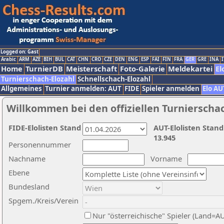
Logged on: Gast
Arabic
ARM
AZE
BIH
BUL
CAT
CHN
CRO
CZE
DEN
ENG
ESP
FAI
FIN
FRA
GER
GRE
INA
I
Home
TurnierDB
Meisterschaft
Foto-Galerie
Meldekartei
El
Turnierschach-Elozahl
Schnellschach-Elozahl
Allgemeines
Turnier anmelden: AUT
FIDE
Spieler anmelden
Elo AU
Willkommen bei den offiziellen Turnierscha
FIDE-Elolisten Stand
AUT-Elolisten Stand
13.945
Personennummer
Nachname
Vorname
Ebene
Bundesland
Spgem./Kreis/Verein
Nur "österreichische" Spieler (Land=A