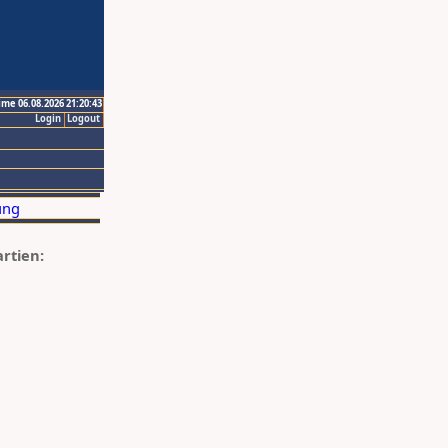
ime 06.08.2026 21:20:43
Login
Logout
artien: