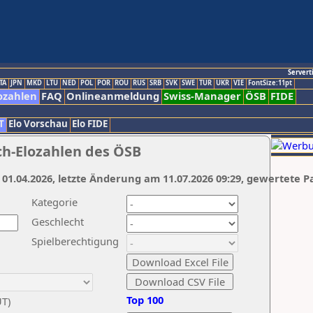
Servert
TA
JPN
MKD
LTU
NED
POL
POR
ROU
RUS
SRB
SVK
SWE
TUR
UKR
VIE
FontSize:11pt
ozahlen
FAQ
Onlineanmeldung
Swiss-Manager
ÖSB
FIDE
T
Elo Vorschau
Elo FIDE
ch-Elozahlen des ÖSB
 01.04.2026, letzte Änderung am 11.07.2026 09:29, gewertete P
Kategorie
Geschlecht
Spielberechtigung
Top 100
UT)