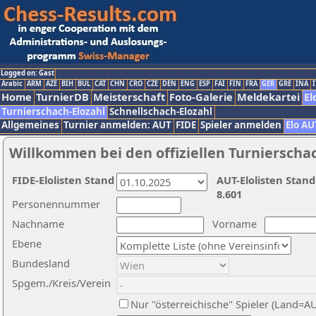
Logged on: Gast
Arabic
ARM
AZE
BIH
BUL
CAT
CHN
CRO
CZE
DEN
ENG
ESP
FAI
FIN
FRA
GER
GRE
INA
I
Home
TurnierDB
Meisterschaft
Foto-Galerie
Meldekartei
El
Turnierschach-Elozahl
Schnellschach-Elozahl
Allgemeines
Turnier anmelden: AUT
FIDE
Spieler anmelden
Elo AU
Willkommen bei den offiziellen Turnierscha
FIDE-Elolisten Stand
AUT-Elolisten Stand
8.601
Personennummer
Nachname
Vorname
Ebene
Bundesland
Spgem./Kreis/Verein
Nur "österreichische" Spieler (Land=A