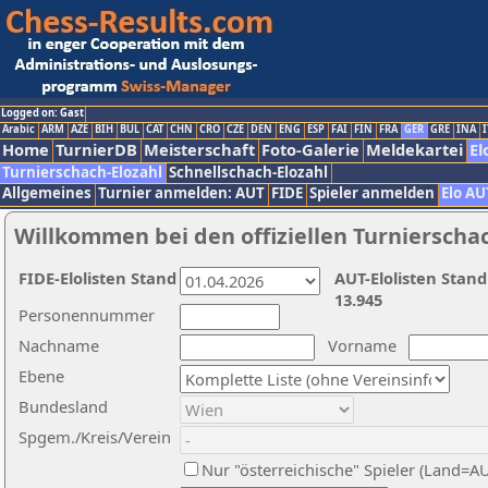
Logged on: Gast
Arabic
ARM
AZE
BIH
BUL
CAT
CHN
CRO
CZE
DEN
ENG
ESP
FAI
FIN
FRA
GER
GRE
INA
I
Home
TurnierDB
Meisterschaft
Foto-Galerie
Meldekartei
El
Turnierschach-Elozahl
Schnellschach-Elozahl
Allgemeines
Turnier anmelden: AUT
FIDE
Spieler anmelden
Elo AU
Willkommen bei den offiziellen Turnierscha
FIDE-Elolisten Stand
AUT-Elolisten Stand
13.945
Personennummer
Nachname
Vorname
Ebene
Bundesland
Spgem./Kreis/Verein
Nur "österreichische" Spieler (Land=A