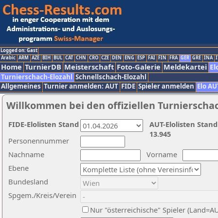
Logged on: Gast
Arabic
ARM
AZE
BIH
BUL
CAT
CHN
CRO
CZE
DEN
ENG
ESP
FAI
FIN
FRA
GER
GRE
INA
I
Home
TurnierDB
Meisterschaft
Foto-Galerie
Meldekartei
El
Turnierschach-Elozahl
Schnellschach-Elozahl
Allgemeines
Turnier anmelden: AUT
FIDE
Spieler anmelden
Elo AU
Willkommen bei den offiziellen Turnierscha
FIDE-Elolisten Stand
AUT-Elolisten Stand
13.945
Personennummer
Nachname
Vorname
Ebene
Bundesland
Spgem./Kreis/Verein
Nur "österreichische" Spieler (Land=A