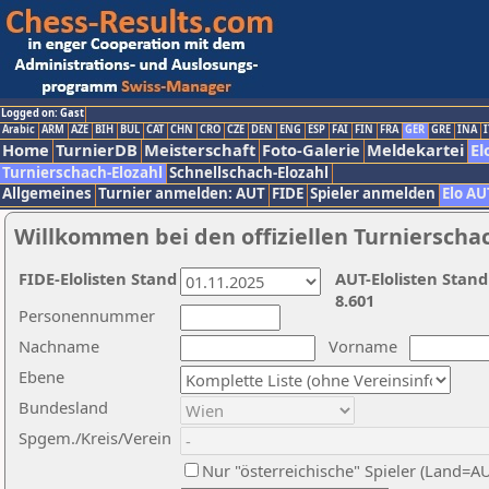
Logged on: Gast
Arabic
ARM
AZE
BIH
BUL
CAT
CHN
CRO
CZE
DEN
ENG
ESP
FAI
FIN
FRA
GER
GRE
INA
I
Home
TurnierDB
Meisterschaft
Foto-Galerie
Meldekartei
El
Turnierschach-Elozahl
Schnellschach-Elozahl
Allgemeines
Turnier anmelden: AUT
FIDE
Spieler anmelden
Elo AU
Willkommen bei den offiziellen Turnierscha
FIDE-Elolisten Stand
AUT-Elolisten Stand
8.601
Personennummer
Nachname
Vorname
Ebene
Bundesland
Spgem./Kreis/Verein
Nur "österreichische" Spieler (Land=A