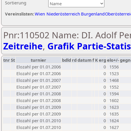
Sortierung
Vereinslisten:
Wien
Niederösterreich
Burgenland
Oberösterrei
Pnr:110502 Name: DI. Adolf Pe
Zeitreihe
,
Grafik Partie-Statis
tnr
St
turnier
bdld
rd
datum
f
K
erg
elo+/-
gegn
Elozahl per 01.01.2006
0
1556
Elozahl per 01.07.2006
0
1523
Elozahl per 01.01.2007
0
1468
Elozahl per 01.07.2007
0
1552
Elozahl per 01.01.2008
0
1594
Elozahl per 01.07.2008
0
1602
Elozahl per 01.01.2009
0
1623
Elozahl per 01.07.2009
0
1635
Elozahl per 01.01.2010
0
1624
Elozahl per 01.07.2010
0
1627