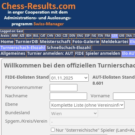
Logged on: Gast
Arabic
ARM
AZE
BIH
BUL
CAT
CHN
CRO
CZE
DEN
ENG
ESP
FAI
FIN
FRA
GER
GRE
INA
I
Home
TurnierDB
Meisterschaft
Foto-Galerie
Meldekartei
El
Turnierschach-Elozahl
Schnellschach-Elozahl
Allgemeines
Turnier anmelden: AUT
FIDE
Spieler anmelden
Elo AU
Willkommen bei den offiziellen Turnierscha
FIDE-Elolisten Stand
AUT-Elolisten Stand
8.601
Personennummer
Nachname
Vorname
Ebene
Bundesland
Spgem./Kreis/Verein
Nur "österreichische" Spieler (Land=A