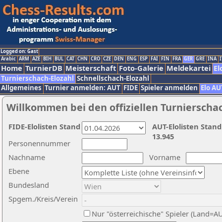
Logged on: Gast
Arabic
ARM
AZE
BIH
BUL
CAT
CHN
CRO
CZE
DEN
ENG
ESP
FAI
FIN
FRA
GER
GRE
INA
I
Home
TurnierDB
Meisterschaft
Foto-Galerie
Meldekartei
El
Turnierschach-Elozahl
Schnellschach-Elozahl
Allgemeines
Turnier anmelden: AUT
FIDE
Spieler anmelden
Elo AU
Willkommen bei den offiziellen Turnierscha
FIDE-Elolisten Stand
AUT-Elolisten Stand
13.945
Personennummer
Nachname
Vorname
Ebene
Bundesland
Spgem./Kreis/Verein
Nur "österreichische" Spieler (Land=A