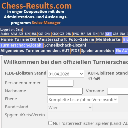
Logged on: Gast
Arabic
ARM
AZE
BIH
BUL
CAT
CHN
CRO
CZE
DEN
ENG
ESP
FAI
FIN
FRA
GER
GRE
INA
I
Home
TurnierDB
Meisterschaft
Foto-Galerie
Meldekartei
El
Turnierschach-Elozahl
Schnellschach-Elozahl
Allgemeines
Turnier anmelden: AUT
FIDE
Spieler anmelden
Elo AU
Willkommen bei den offiziellen Turnierscha
FIDE-Elolisten Stand
AUT-Elolisten Stand
13.945
Personennummer
Nachname
Vorname
Ebene
Bundesland
Spgem./Kreis/Verein
Nur "österreichische" Spieler (Land=A