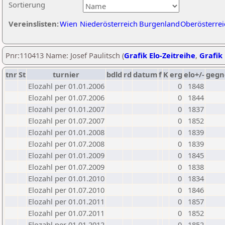
Sortierung
Vereinslisten:
Wien
Niederösterreich
Burgenland
Oberösterrei
Pnr:110413 Name: Josef Paulitsch (
Grafik Elo-Zeitreihe
,
Grafik 
tnr
St
turnier
bdld
rd
datum
f
K
erg
elo+/-
gegn
Elozahl per 01.01.2006
0
1848
Elozahl per 01.07.2006
0
1844
Elozahl per 01.01.2007
0
1837
Elozahl per 01.07.2007
0
1852
Elozahl per 01.01.2008
0
1839
Elozahl per 01.07.2008
0
1839
Elozahl per 01.01.2009
0
1845
Elozahl per 01.07.2009
0
1838
Elozahl per 01.01.2010
0
1834
Elozahl per 01.07.2010
0
1846
Elozahl per 01.01.2011
0
1857
Elozahl per 01.07.2011
0
1852
Elozahl per 01.01.2012
0
1852