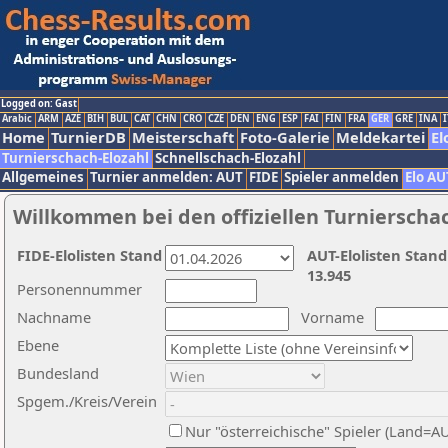
Logged on: Gast
Arabic
ARM
AZE
BIH
BUL
CAT
CHN
CRO
CZE
DEN
ENG
ESP
FAI
FIN
FRA
GER
GRE
INA
I
Home
TurnierDB
Meisterschaft
Foto-Galerie
Meldekartei
El
Turnierschach-Elozahl
Schnellschach-Elozahl
Allgemeines
Turnier anmelden: AUT
FIDE
Spieler anmelden
Elo AU
Willkommen bei den offiziellen Turnierscha
FIDE-Elolisten Stand
AUT-Elolisten Stand
13.945
Personennummer
Nachname
Vorname
Ebene
Bundesland
Spgem./Kreis/Verein
Nur "österreichische" Spieler (Land=A