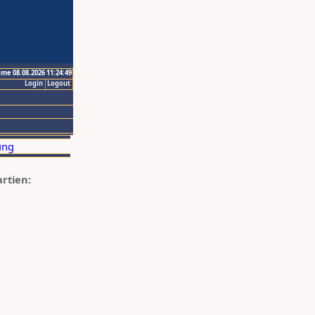
ime 08.08.2026 11:24:49
Login
Logout
artien: