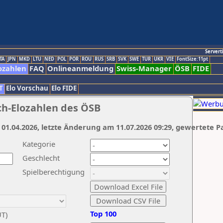
Servert
TA
JPN
MKD
LTU
NED
POL
POR
ROU
RUS
SRB
SVK
SWE
TUR
UKR
VIE
FontSize:11pt
ozahlen
FAQ
Onlineanmeldung
Swiss-Manager
ÖSB
FIDE
T
Elo Vorschau
Elo FIDE
ch-Elozahlen des ÖSB
 01.04.2026, letzte Änderung am 11.07.2026 09:29, gewertete P
Kategorie
Geschlecht
Spielberechtigung
Top 100
UT)