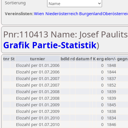
Sortierung
Vereinslisten:
Wien
Niederösterreich
Burgenland
Oberösterrei
Pnr:110413 Name: Josef Paulits
Grafik Partie-Statistik
)
tnr
St
turnier
bdld
rd
datum
f
K
erg
elo+/-
gegn
Elozahl per 01.01.2006
0
1848
Elozahl per 01.07.2006
0
1844
Elozahl per 01.01.2007
0
1837
Elozahl per 01.07.2007
0
1852
Elozahl per 01.01.2008
0
1839
Elozahl per 01.07.2008
0
1839
Elozahl per 01.01.2009
0
1845
Elozahl per 01.07.2009
0
1838
Elozahl per 01.01.2010
0
1834
Elozahl per 01.07.2010
0
1846