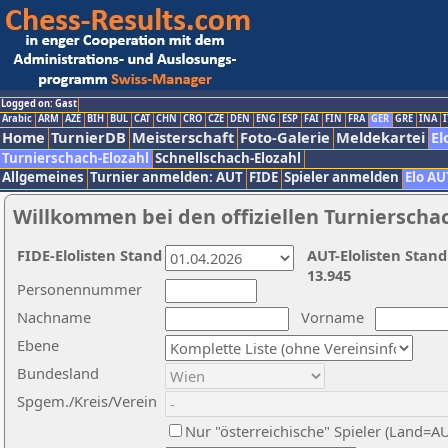
Logged on: Gast
Arabic
ARM
AZE
BIH
BUL
CAT
CHN
CRO
CZE
DEN
ENG
ESP
FAI
FIN
FRA
GER
GRE
INA
I
Home
TurnierDB
Meisterschaft
Foto-Galerie
Meldekartei
El
Turnierschach-Elozahl
Schnellschach-Elozahl
Allgemeines
Turnier anmelden: AUT
FIDE
Spieler anmelden
Elo AU
Willkommen bei den offiziellen Turnierscha
FIDE-Elolisten Stand
AUT-Elolisten Stand
13.945
Personennummer
Nachname
Vorname
Ebene
Bundesland
Spgem./Kreis/Verein
Nur "österreichische" Spieler (Land=A