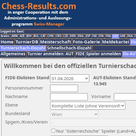
Logged on: Gast
Arabic
ARM
AZE
BIH
BUL
CAT
CHN
CRO
CZE
DEN
ENG
ESP
FAI
FIN
FRA
GER
GRE
INA
I
Home
TurnierDB
Meisterschaft
Foto-Galerie
Meldekartei
El
Turnierschach-Elozahl
Schnellschach-Elozahl
Allgemeines
Turnier anmelden: AUT
FIDE
Spieler anmelden
Elo AU
Willkommen bei den offiziellen Turnierscha
FIDE-Elolisten Stand
AUT-Elolisten Stand
13.945
Personennummer
Nachname
Vorname
Ebene
Bundesland
Spgem./Kreis/Verein
Nur "österreichische" Spieler (Land=A