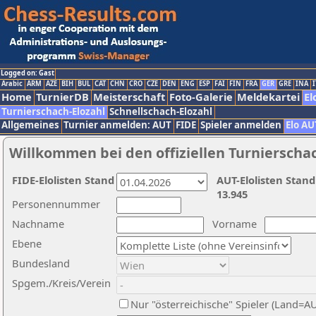
Logged on: Gast
Arabic
ARM
AZE
BIH
BUL
CAT
CHN
CRO
CZE
DEN
ENG
ESP
FAI
FIN
FRA
GER
GRE
INA
I
Home
TurnierDB
Meisterschaft
Foto-Galerie
Meldekartei
El
Turnierschach-Elozahl
Schnellschach-Elozahl
Allgemeines
Turnier anmelden: AUT
FIDE
Spieler anmelden
Elo AU
Willkommen bei den offiziellen Turnierscha
FIDE-Elolisten Stand
AUT-Elolisten Stand
13.945
Personennummer
Nachname
Vorname
Ebene
Bundesland
Spgem./Kreis/Verein
Nur "österreichische" Spieler (Land=A