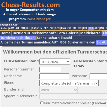
Logged on: Gast
Arabic
ARM
AZE
BIH
BUL
CAT
CHN
CRO
CZE
DEN
ENG
ESP
FAI
FIN
FRA
GER
GRE
INA
I
Home
TurnierDB
Meisterschaft
Foto-Galerie
Meldekartei
El
Turnierschach-Elozahl
Schnellschach-Elozahl
Allgemeines
Turnier anmelden: AUT
FIDE
Spieler anmelden
Elo AU
Willkommen bei den offiziellen Turnierscha
FIDE-Elolisten Stand
AUT-Elolisten Stand
13.945
Personennummer
Nachname
Vorname
Ebene
Bundesland
Spgem./Kreis/Verein
Nur "österreichische" Spieler (Land=A