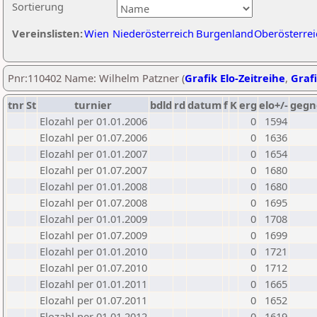
Sortierung
Vereinslisten:
Wien
Niederösterreich
Burgenland
Oberösterrei
Pnr:110402 Name: Wilhelm Patzner (
Grafik Elo-Zeitreihe
,
Grafi
tnr
St
turnier
bdld
rd
datum
f
K
erg
elo+/-
gegn
Elozahl per 01.01.2006
0
1594
Elozahl per 01.07.2006
0
1636
Elozahl per 01.01.2007
0
1654
Elozahl per 01.07.2007
0
1680
Elozahl per 01.01.2008
0
1680
Elozahl per 01.07.2008
0
1695
Elozahl per 01.01.2009
0
1708
Elozahl per 01.07.2009
0
1699
Elozahl per 01.01.2010
0
1721
Elozahl per 01.07.2010
0
1712
Elozahl per 01.01.2011
0
1665
Elozahl per 01.07.2011
0
1652
Elozahl per 01.01.2012
0
1619