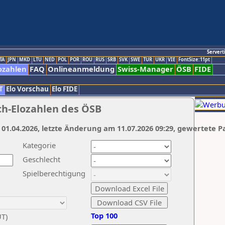
Servert
TA
JPN
MKD
LTU
NED
POL
POR
ROU
RUS
SRB
SVK
SWE
TUR
UKR
VIE
FontSize:11pt
ozahlen
FAQ
Onlineanmeldung
Swiss-Manager
ÖSB
FIDE
T
Elo Vorschau
Elo FIDE
ch-Elozahlen des ÖSB
 01.04.2026, letzte Änderung am 11.07.2026 09:29, gewertete P
Kategorie
Geschlecht
Spielberechtigung
Top 100
UT)