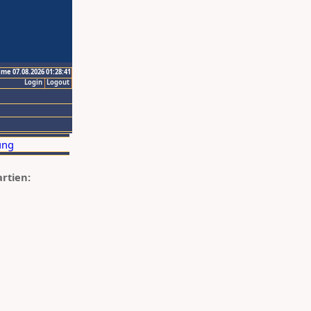
ime 07.08.2026 01:28:41
Login
Logout
artien: